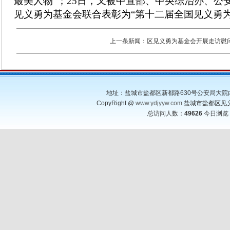
最美人物”；25日，又被中宣部、中央综治办、
见义勇为基金会联合表彰为“第十二届全国见义勇
上一条新闻：
区见义勇为基金会开展走访慰
地址：盐城市盐都区新都路630号公安局大院内 邮编：22
CopyRight @
www.ydjyyw.com
盐城市盐都区见义勇为基
总访问人数：
49626
今日浏览