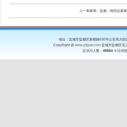
上一条新闻：
盐都：组织志愿者
地址：盐城市盐都区新都路630号公安局大院内 邮编：22
CopyRight @
www.ydjyyw.com
盐城市盐都区见义勇为基
总访问人数：
49684
今日浏览