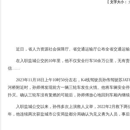
【
文字大小：
近日，省人力资源社会保障厅、省交通运输厅公布全省交通运输
在入职盐城公交的
10
年里，他
不仅
安全行车
50
余万公里，无有责
信……
2023
年
11
月
18
日上午
10
时
50
分左右
，
K4
线驾驶员孙伟驾驶苏
JAT
河桥附近时，孙师傅发现前方一辆三轮车发生火情。他将车辆安全停
扑灭。确认三轮车没有复燃的可能后，孙师傅放心地回到车厢内继续
入职盐城公交以来，孙伟多次上演救人义举，
2022
年
2
月救下两
年，他连续两次获盐城市公安局盐都分局确认为
见义勇为人员，事后