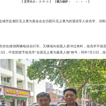
【
文字大小：
大
中
小
】
【
视力保护：
■
■
■
■
■
■
■
】
，盐城市盐都区见义勇为基金会走访慰问见义勇为的退役军人徐兆学、洪
一辆轿车失控在撞倒两辆电动自行车、又继续向前面人群冲过来时，徐兆学不
月23日，中宣部授予徐兆学“全国见义勇为最美人物”称号；同年7月25日，