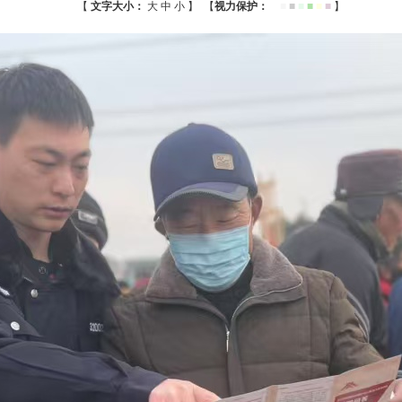
【
文字大小：
大
中
小
】
【
视力保护：
■
■
■
■
■
■
■
】