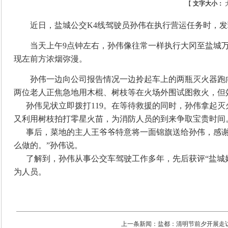
【
文字大小：
近日，盐城公交
K4线驾驶员孙伟在执行营运任务时，发
当天上午
9点钟左右，孙伟像往常一样执行大冈至盐城
现左前方浓烟弥漫。
孙伟一边向公司报告情况一边拎起车上的两瓶灭火器跑
两位老人正焦急地用木棍、树枝等在火场外围试图救火，但
孙伟见状立即拨打
119。在等待救援的同时，孙伟拿起
又利用树枝拍打零星火苗，为消防人员的到来争取宝贵时间
事后，菜地的主人王爷爷特意将一面锦旗送给孙伟，感谢
么做的。”孙伟说。
了解到，孙伟从事公交车驾驶工作多年，先后获评
“盐
为人员。
上一条新闻：
盐都：清明节前夕开展走