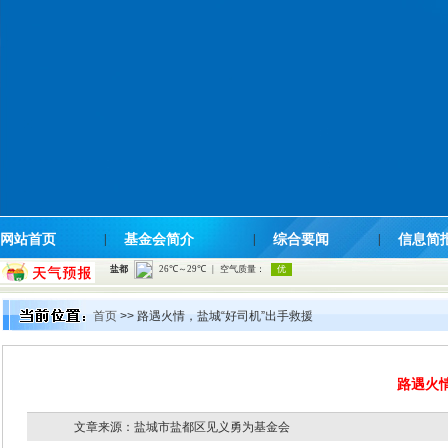
网站首页
|
基金会简介
|
综合要闻
|
信息简
首页
>> 路遇火情，盐城“好司机”出手救援
路遇火
文章来源：盐城市盐都区见义勇为基金会